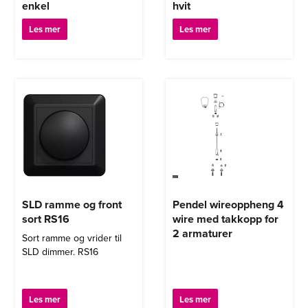
enkel
hvit
Les mer
Les mer
SLD ramme og front
Pendel wireoppheng 4
sort RS16
wire med takkopp for
2 armaturer
Sort ramme og vrider til
SLD dimmer. RS16
Les mer
Les mer