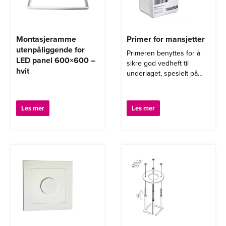
Montasjeramme
Primer for mansjetter
utenpåliggende for
Primeren benyttes for å
LED panel 600×600 –
sikre god vedheft til
hvit
underlaget, spesielt på
porøse og sugende
overflater er det viktig å
benytte primer.
Les mer
Les mer