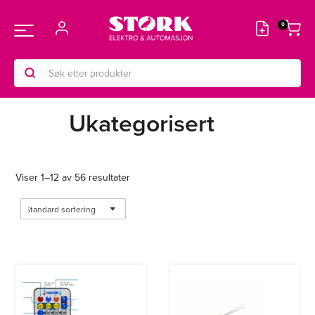
Hopp
rett
Main
til
innholdet
Products
Menu
search
Ukategorisert
Viser 1–12 av 56 resultater