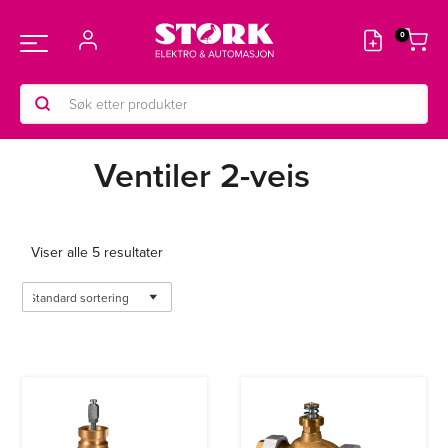
Hopp
rett
Main
til
innholdet
Products
Menu
search
Ventiler 2-veis
Viser alle 5 resultater