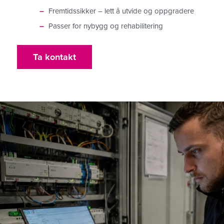
Fremtidssikker – lett å utvide og oppgradere
Passer for nybygg og rehabilitering
Ta kontakt