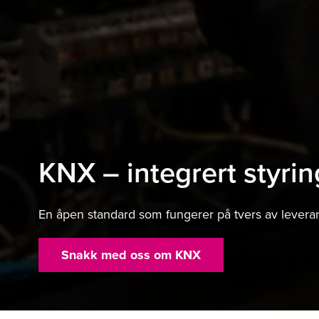
KNX – integrert styrin
En åpen standard som fungerer på tvers av levera
Snakk med oss om KNX