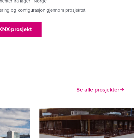
enter fra lager i Norge
mering og konfigurasjon gjennom prosjektet
 KNX-prosjekt
Se alle prosjekter