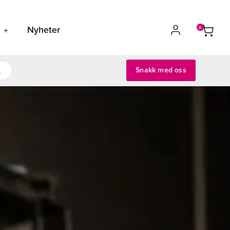
s
Nyheter
Snakk med oss