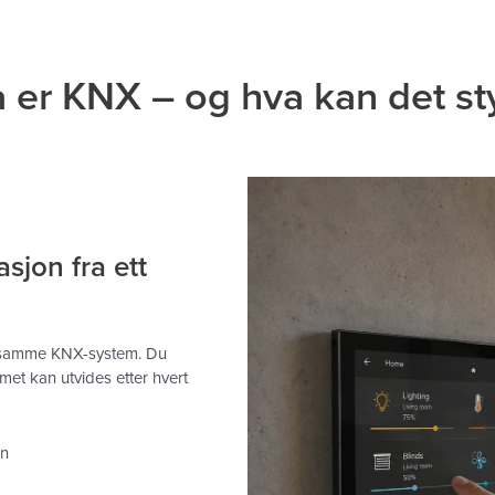
 er KNX – og hva kan det st
asjon fra ett
g samme KNX-system. Du
met kan utvides etter hvert
on