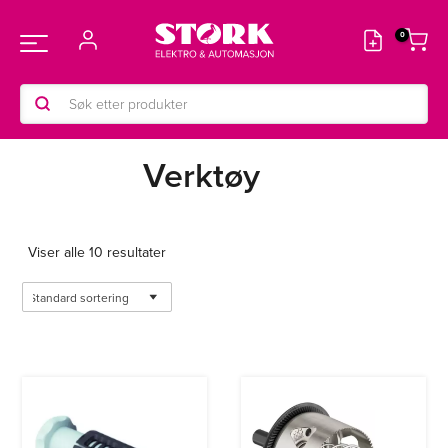
Hopp
rett
Main
til
innholdet
Products
Menu
search
Verktøy
Viser alle 10 resultater