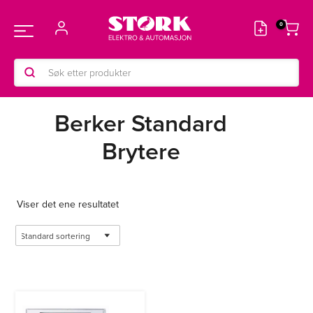
Hopp
rett
Main
til
innholdet
Products
Menu
search
Berker Standard
Brytere
Viser det ene resultatet