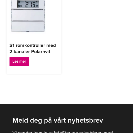
S1 romkontroller med
2 kanaler Polarhvit
Les mer
Meld deg på vårt nyhetsbrev
Vi sender jevnlig ut InfoStorken nyhetsbrev med