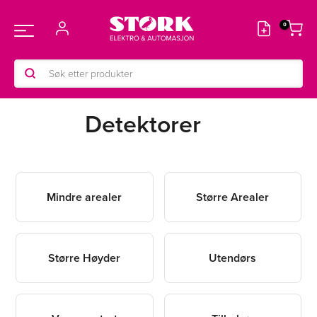
Hopp
rett
Main
til
innholdet
Products
Menu
search
Detektorer
Mindre arealer
Større Arealer
Større Høyder
Utendørs