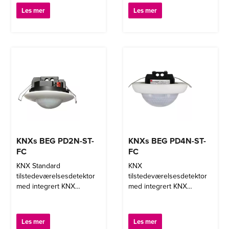
konferanserom
Les mer
Les mer
KNXs BEG PD2N-ST-
KNXs BEG PD4N-ST-
FC
FC
KNX Standard
KNX
tilstedeværelsesdetektor
tilstedeværelsesdetektor
med integrert KNX
med integrert KNX
busskontakt
busankobler.
Typiske bruksområder:
Store områder som
Les mer
Les mer
underjordiske garasjer,