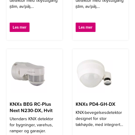
detektor med 1xlysutgang
detektor med 1xlysutgang
(dim, av/på),
(dim, av/på),
1xslaveutgang, 3 x HVAC-
1xslaveutgang, 3 x HVAC-
utganger.
utganger. Typiske
bruksområder er:
Les mer
Les mer
Kontorer, konferanserom,
skoler, barnehager og
sykehus.
KNXs BEG RC-Plus
KNXs PD4-GH-DX
Next N230-DX, Hvit
KNX-bevegelsesdetektor
designet for stor
Utendørs KNX detektor
takhøyde, med integrert
for bygninger, varehus,
KNX-bustilkobling.
ramper og garasjer.