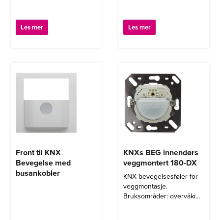
Les mer
Les mer
Front til KNX
KNXs BEG innendørs
Bevegelse med
veggmontert 180-DX
busankobler
KNX bevegelsesføler for
veggmontasje.
Bruksområder: overvåking
av offentlige toaletter,
korridorer, arkivrom,