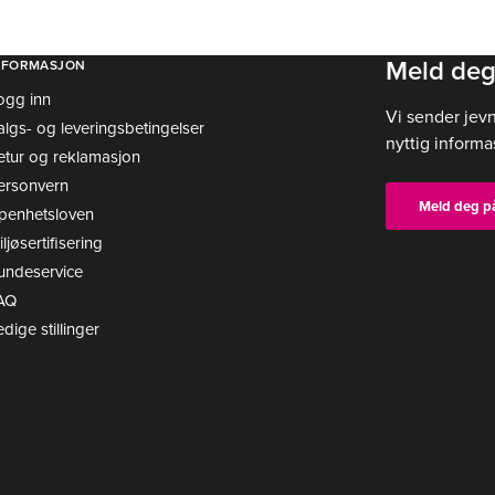
Meld deg
NFORMASJON
ogg inn
Vi sender jev
algs- og leveringsbetingelser
nyttig informa
etur og reklamasjon
ersonvern
Meld deg p
penhetsloven
ljøsertifisering
undeservice
AQ
edige stillinger