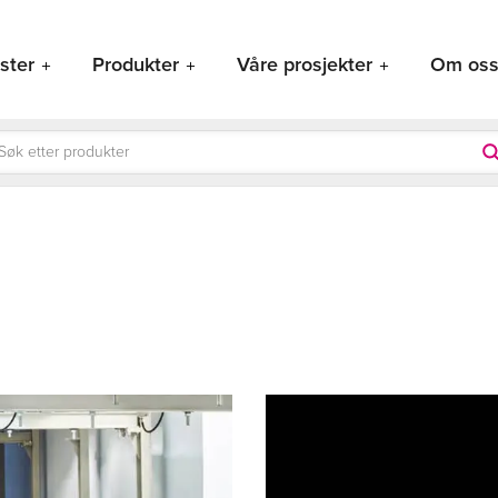
ster
Produkter
Våre prosjekter
Om os
ducts
rch