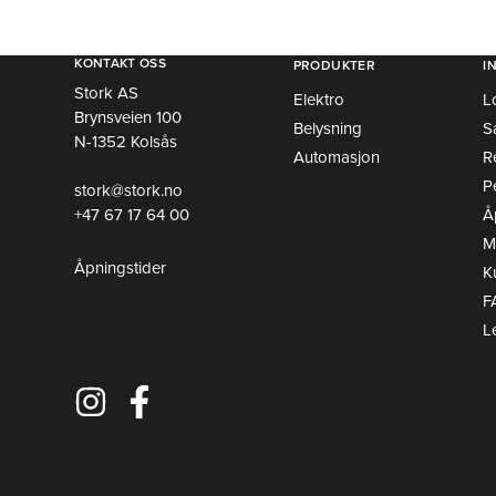
KONTAKT OSS
PRODUKTER
I
Stork AS
Elektro
L
Brynsveien 100
Belysning
S
N-1352 Kolsås
Automasjon
R
P
stork@stork.no
+47 67 17 64 00
Å
Mi
Åpningstider
K
F
L