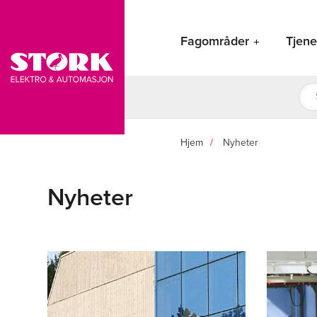
Hopp
rett
Fagområder
Tjene
til
innholdet
Pro
sea
Hjem
Nyheter
Nyheter