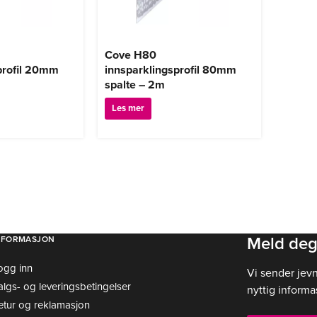
Cove H80
profil 20mm
innsparklingsprofil 80mm
spalte – 2m
Les mer
Meld deg
NFORMASJON
ogg inn
Vi sender jev
algs- og leveringsbetingelser
nyttig informa
etur og reklamasjon