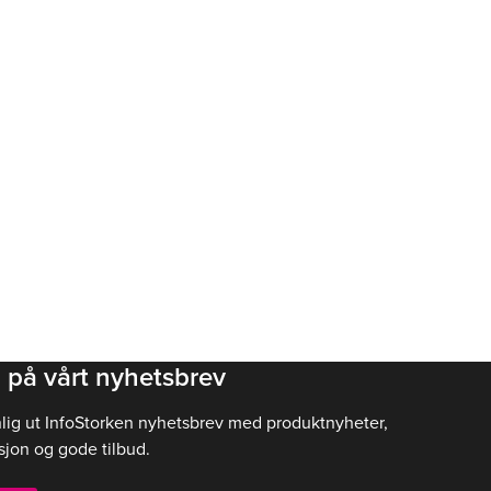
 på vårt nyhetsbrev
nlig ut InfoStorken nyhetsbrev med produktnyheter,
sjon og gode tilbud.