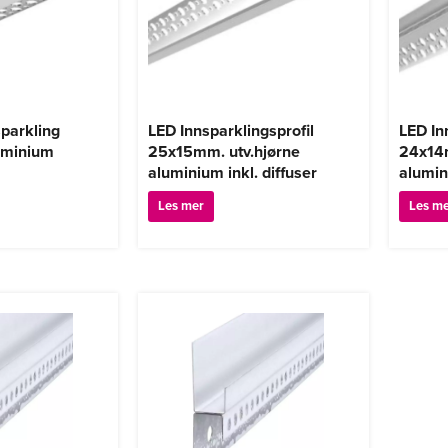
sparkling
LED Innsparklingsprofil
LED In
uminium
25x15mm. utv.hjørne
24x14m
aluminium inkl. diffuser
alumi
Les mer
Les m