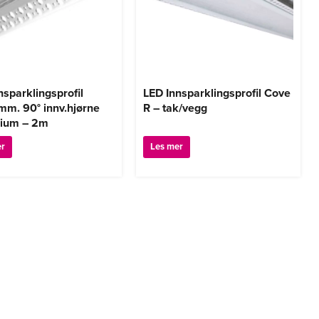
nsparklingsprofil
LED Innsparklingsprofil Cove
m. 90° innv.hjørne
R – tak/vegg
nium – 2m
er
Les mer