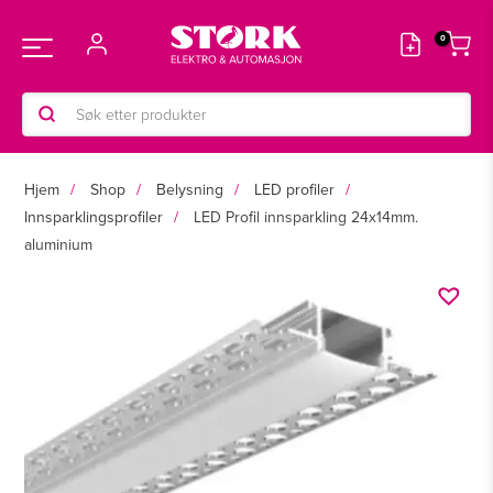
Hopp
rett
Main
til
innholdet
Products
Menu
search
Hjem
Shop
Belysning
LED profiler
Innsparklingsprofiler
LED Profil innsparkling 24x14mm.
aluminium