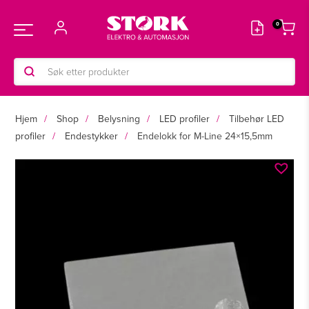
Hopp
rett
Main
til
innholdet
Products
Menu
search
Hjem
Shop
Belysning
LED profiler
Tilbehør LED
profiler
Endestykker
Endelokk for M-Line 24×15,5mm