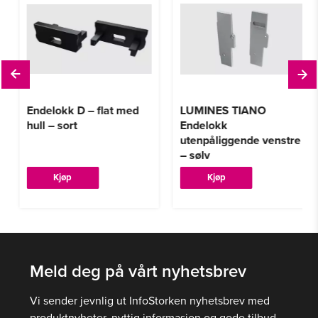
Endelokk D – flat med
LUMINES TIANO
hull – sort
Endelokk
utenpåliggende venstre
– sølv
Kjøp
Kjøp
Meld deg på vårt nyhetsbrev
Vi sender jevnlig ut InfoStorken nyhetsbrev med
produktnyheter, nyttig informasjon og gode tilbud.