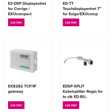
E3-DSP Displayenhet
ED-T7
for Corrigo /
Touchdisplayenhet 7″
EXOcompact
for Exigo/EXOcomp
Les mer
Les mer
EX8282 TCP/IP
EDSP-SPLIT
gateway
Kabelsplitter Regio for
to stk ED-RU..
Les mer
Les mer