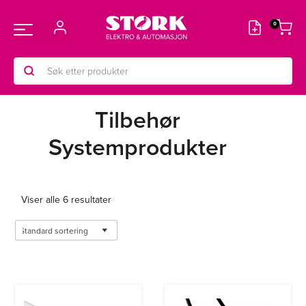
Hopp
rett
Main
til
innholdet
Products
Menu
search
Tilbehør
Systemprodukter
Viser alle 6 resultater