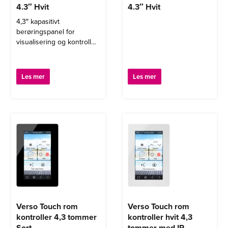
4.3″ Hvit
4.3″ Hvit
4,3″ kapasitivt
berøringspanel for
visualisering og kontroll
av KNX-installasjoner, med
en IPS-skjerm, IP-tilkobling
for fjernkontroll fra
Les mer
Les mer
smarttelefoner og
nettbrett, og dørtelefon
funksjon. Tilgjengelig i hvit
eller sort GLASS finish,
kan monteres stående
eller liggende.
Verso Touch rom
Verso Touch rom
kontroller 4,3 tommer
kontroller hvit 4,3
Sort
tommer med IP