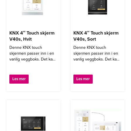
KNX 4″ Touch skjerm
KNX 4″ Touch skjerm
V40s, Hvit
V40s, Sort
Denne KNX touch
Denne KNX touch
skjermen passer inn i en
skjermen passer inn i en
vanlig veggboks. Det kan
vanlig veggboks. Det kan
fritt programmeres
fritt programmeres
funksjoner på hver side,
funksjoner på hver side,
fordelt på 9 hovedsider.
fordelt på 9 hovedsider.
Les mer
Les mer