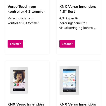
Verso Touch rom
KNX Verso Innendørs
kontroller 4,3 tommer
4.3″ Sort
Verso Touch rom
4,3″ kapasitivt
kontroller 4,3 tommer
berøringspanel for
visualisering og kontroll
av KNX-installasjoner, med
en IPS-skjerm, IP-tilkobling
for fjernkontroll fra
Les mer
Les mer
smarttelefoner og
nettbrett, og dørtelefon
funksjon. Tilgjengelig i hvit
eller sort GLASS finish,
kan monteres stående
eller liggende.
KNX Verso Innendørs
KNX Verso Innendørs