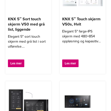
KNX 5″ Sort touch
KNX 5″ Touch skjerm
skjerm V50 med grå
V50s, Hvit
list, liggende
Elegant 5″ farge-IPS
skjerm med 480×854
Elegant 5″ sort touch
oppløsning og kapasitiv
skjerm med grå list i sort
berøringsskjerm i hvit
utførelse.
utførelse.
Denne KNX skjermen
Denne touch skjermen
passer inn i en vanlig
kan brukes stående eller
veggboks.
Les mer
Les mer
liggende og passer inn i
en enkel veggboks.