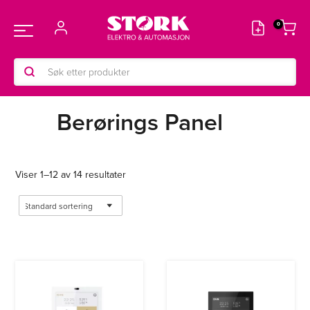
Hopp
rett
Main
til
innholdet
Products
Menu
search
Berørings Panel
Viser 1–12 av 14 resultater