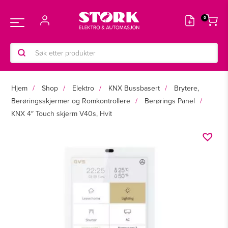
Hopp
rett
Main
til
innholdet
Products
Menu
search
Hjem
Shop
Elektro
KNX Bussbasert
Brytere,
Berøringsskjermer og Romkontrollere
Berørings Panel
KNX 4″ Touch skjerm V40s, Hvit