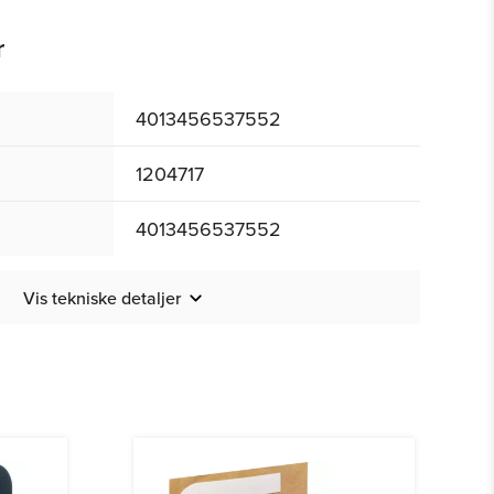
r
4013456537552
1204717
4013456537552
Vis tekniske detaljer