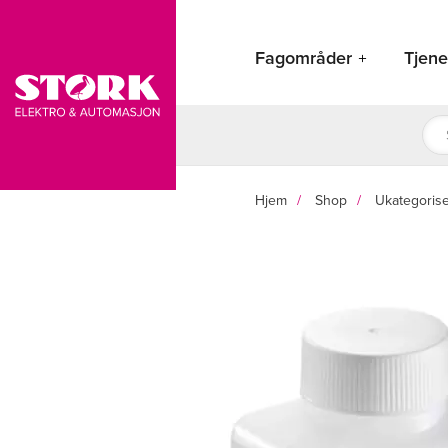
Hopp
rett
Fagområder
Tjene
til
innholdet
Pro
sea
Hjem
Shop
Ukategorise