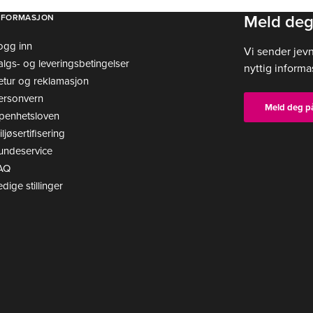
Meld deg
NFORMASJON
ogg inn
Vi sender jev
algs- og leveringsbetingelser
nyttig informa
etur og reklamasjon
ersonvern
Meld deg p
penhetsloven
ljøsertifisering
undeservice
AQ
edige stillinger