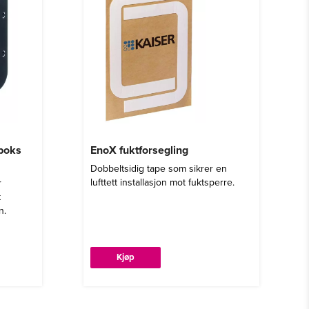
eboks
EnoX fuktforsegling
Dobbeltsidig tape som sikrer en
lufttett installasjon mot fuktsperre.
r
t
n.
Kjøp