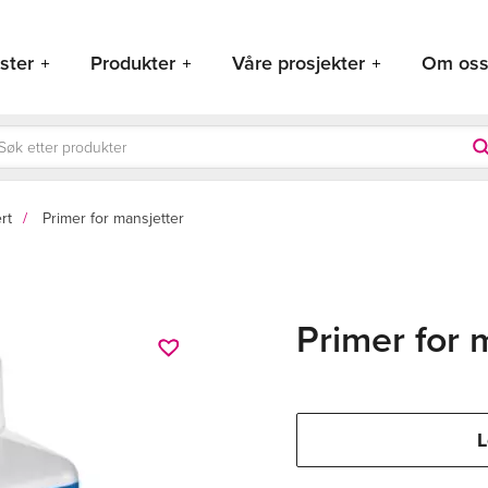
ster
Produkter
Våre prosjekter
Om os
ducts
rch
rt
Primer for mansjetter
Primer for 
L