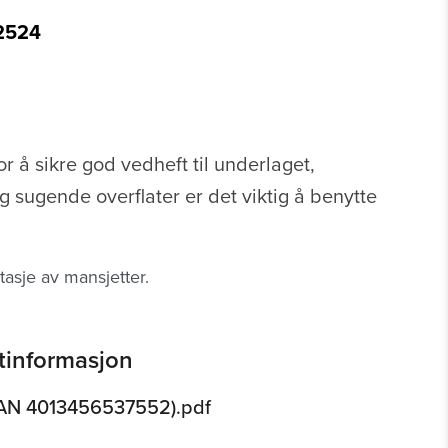
2524
r å sikre god vedheft til underlaget,
g sugende overflater er det viktig å benytte
tasje av mansjetter.
tinformasjon
AN 4013456537552).pdf