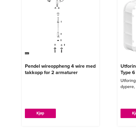
Pendel wireoppheng 4 wire med
Utfori
takkopp for 2 armaturer
Type 6
Utforing
dypere,
Kjøp
K