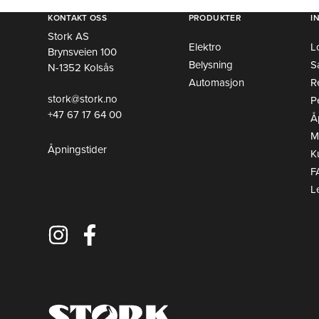
KONTAKT OSS
PRODUKTER
I
Stork AS
Elektro
L
Brynsveien 100
Belysning
S
N-1352 Kolsås
Automasjon
R
stork@stork.no
P
+47 67 17 64 00
Å
Mi
Åpningstider
K
F
L