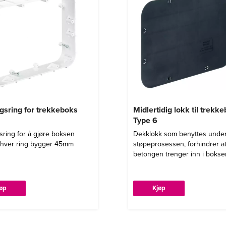
ngsring for trekkeboks
Midlertidig lokk til trekk
Type 6
sring for å gjøre boksen
Dekklokk som benyttes unde
 hver ring bygger 45mm
støpeprosessen, forhindrer a
betongen trenger inn i bokse
jøp
Kjøp