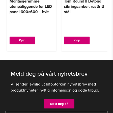
Montasjeramme
Tom Round II Betong
utenpåliggende for LED
sikringsanker, rustfritt
panel 600×600 – hvit
stål
Kjøp
Kjøp
Meld deg på vårt nyhetsbrev
Vi sender jevnlig ut InfoStorken nyhetsbrev med
produktnyheter, nyttig informasjon og gode tilbud.
Meld deg på