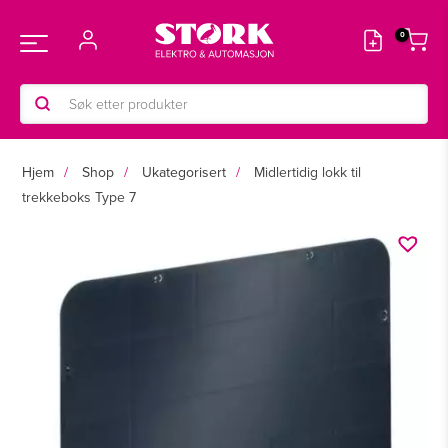
Hopp
rett
Main
til
innholdet
Products
Menu
search
Hjem
Shop
Ukategorisert
Midlertidig lokk til
trekkeboks Type 7