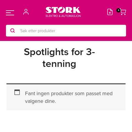
Hopp
rett
Main
til
innholdet
Products
Menu
search
Spotlights for 3-
tenning
Fant ingen produkter som passet med
valgene dine.