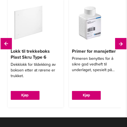
Lokk til trekkeboks
Primer for mansjetter
Plast Skru Type 6
Primeren benyttes for å
sikre god vedheft til
Dekklokk for tildekking av
underlaget, spesielt på
boksen etter at rørene er
porøse og sugende
trukket.
overflater er det viktig å
benytte primer.
Kjøp
Kjøp