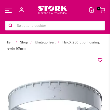
Hopp
rett
Main
til
innholdet
Products
Menu
search
Hjem
Shop
Ukategorisert
HaloX 250 utforingsring,
høyde 50mm