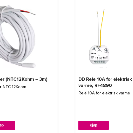
ler (NTC12Kohm – 3m)
DD Rele 10A for elektrisk
varme, RF4890
er NTC 12Kohm
Relé 10A for elektrisk varme
jøp
Kjøp