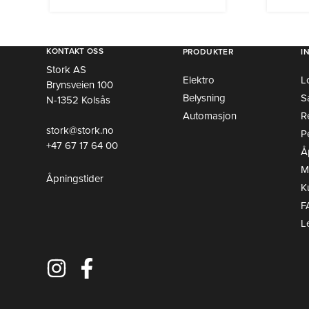
har
flere
varianter.
KONTAKT OSS
PRODUKTER
I
Alternativene
Stork AS
Elektro
L
Brynsveien 100
kan
Belysning
S
N-1352 Kolsås
velges
Automasjon
R
på
stork@stork.no
P
produktsiden
+47 67 17 64 00
Å
Mi
Åpningstider
K
F
L