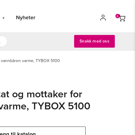
s
Nyheter
Snakk med oss
or vannbåren varme, TYBOX 5100
at og mottaker for
 varme, TYBOX 5100
egg til katalog