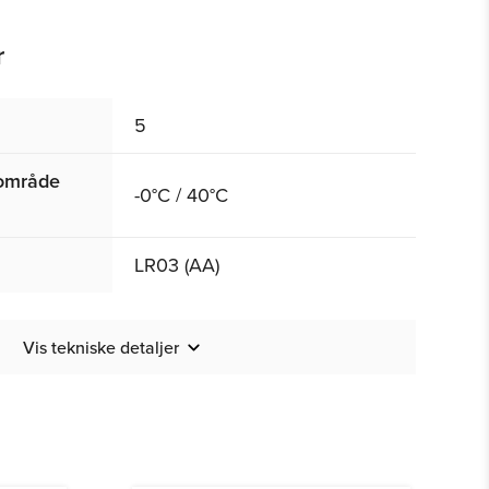
r
5
rområde
-0°C / 40°C
LR03 (AA)
Vis tekniske detaljer