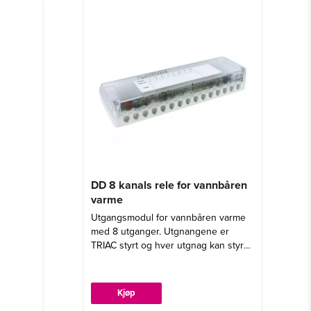
DD 8 kanals rele for vannbåren
varme
Utgangsmodul for vannbåren varme
med 8 utganger. Utgnangene er
TRIAC styrt og hver utgnag kan styre
opp til 5 termiske aktuatorer. Trenger
grensesnitt for å fungere.
Kjøp