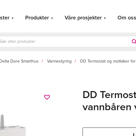
ster
Produkter
Våre prosjekter
Om os
ducts
rch
Delta Dore Smarthus
Varmestyring
DD Termostat og mottaker f
DD Termost
vannbåren
L