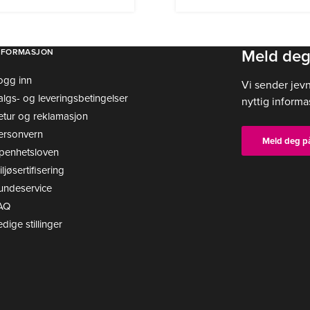
Meld deg
NFORMASJON
ogg inn
Vi sender jev
algs- og leveringsbetingelser
nyttig informa
etur og reklamasjon
ersonvern
Meld deg p
penhetsloven
ljøsertifisering
undeservice
AQ
edige stillinger