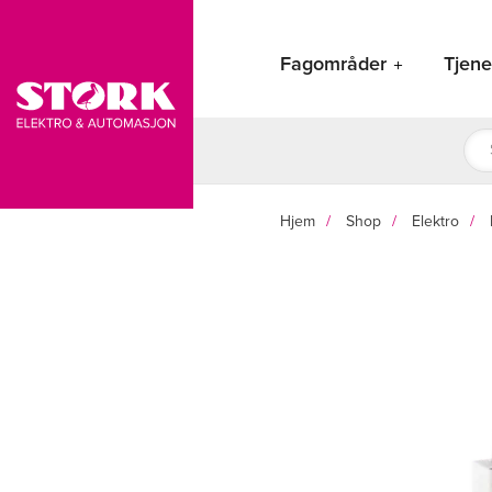
Hopp
rett
Fagområder
Tjene
til
innholdet
Pro
sea
Hjem
Shop
Elektro