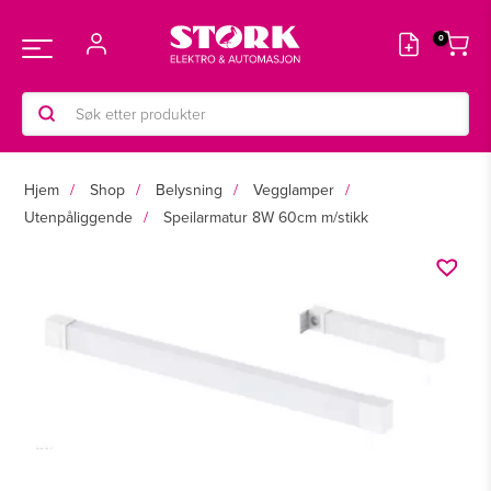
Hopp
rett
Main
til
innholdet
Products
Menu
search
Hjem
Shop
Belysning
Vegglamper
Utenpåliggende
Speilarmatur 8W 60cm m/stikk