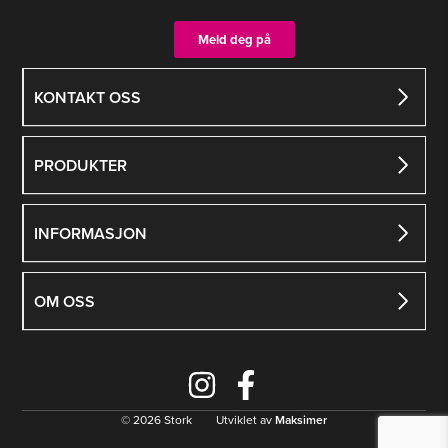
produktsiden
Meld deg på
KONTAKT OSS
PRODUKTER
INFORMASJON
OM OSS
© 2026 Stork Utviklet av
Maksimer