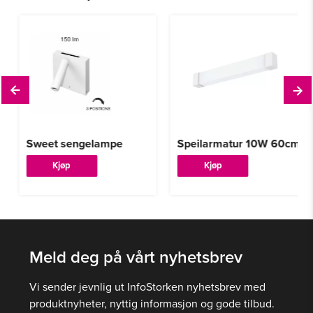
Sweet sengelampe
Speilarmatur 10W 60cm
Dette
Kjøp
Kjøp
produktet
har
flere
varianter.
Alternativene
Meld deg på vårt nyhetsbrev
kan
velges
Vi sender jevnlig ut InfoStorken nyhetsbrev med
på
produktnyheter, nyttig informasjon og gode tilbud.