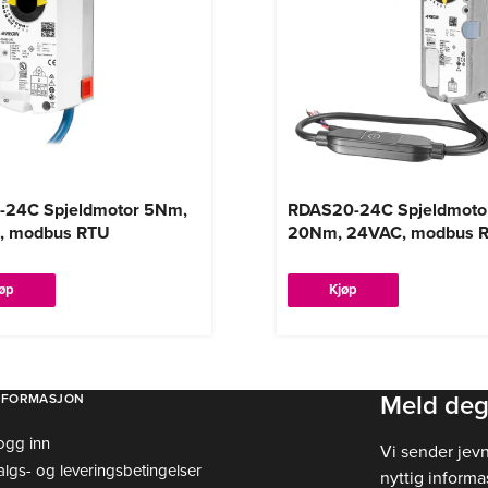
-24C Spjeldmotor 5Nm,
RDAS20-24C Spjeldmoto
, modbus RTU
20Nm, 24VAC, modbus 
jøp
Kjøp
Meld deg
NFORMASJON
ogg inn
Vi sender jev
algs- og leveringsbetingelser
nyttig informa