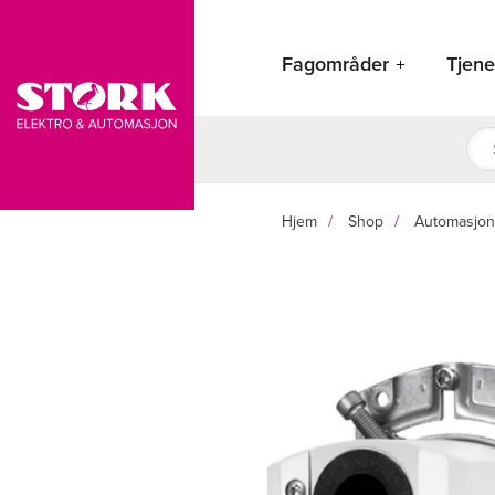
Hopp
rett
Fagområder
Tjene
til
innholdet
Pro
sea
Hjem
Shop
Automasjon