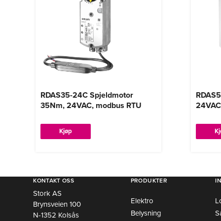
RDAS35-24C Spjeldmotor
RDAS5
35Nm, 24VAC, modbus RTU
24VAC
Kjøp
K
KONTAKT OSS
PRODUKTER
I
Stork AS
Elektro
L
Brynsveien 100
Belysning
S
N-1352 Kolsås