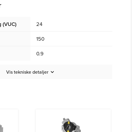
r
g (VUC)
24
150
0.9
Vis tekniske detaljer