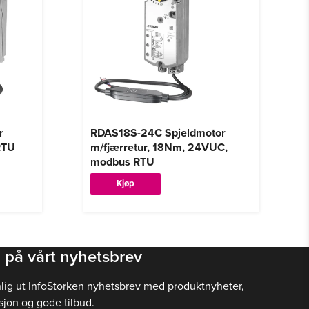
r
RDAS18S-24C Spjeldmotor
RTU
m/fjærretur, 18Nm, 24VUC,
modbus RTU
Kjøp
 på vårt nyhetsbrev
nlig ut InfoStorken nyhetsbrev med produktnyheter,
sjon og gode tilbud.