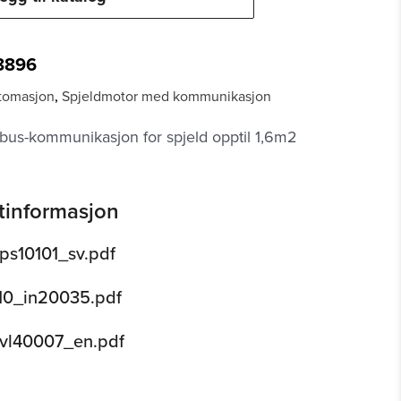
8896
tomasjon
,
Spjeldmotor med kommunikasjon
us-kommunikasjon for spjeld opptil 1,6m2
tinformasjon
_ps10101_sv.pdf
10_in20035.pdf
_vl40007_en.pdf