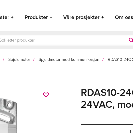
ster
Produkter
Våre prosjekter
Om os
ducts
rch
Spjeldmotor
Spjeldmotor med kommunikasjon
RDAS10-24C 
RDAS10-24C
24VAC, mo
L