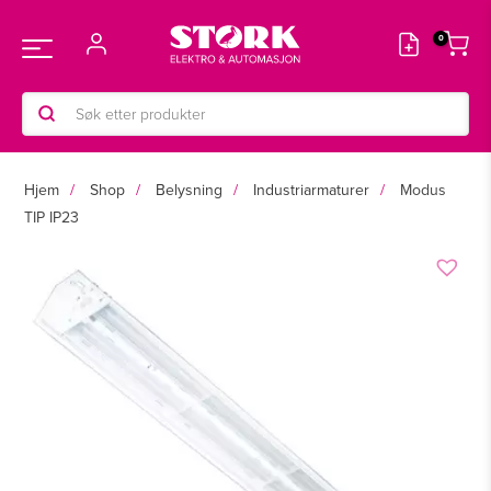
Hopp
rett
Main
til
innholdet
Products
Menu
search
Hjem
Shop
Belysning
Industriarmaturer
Modus
TIP IP23