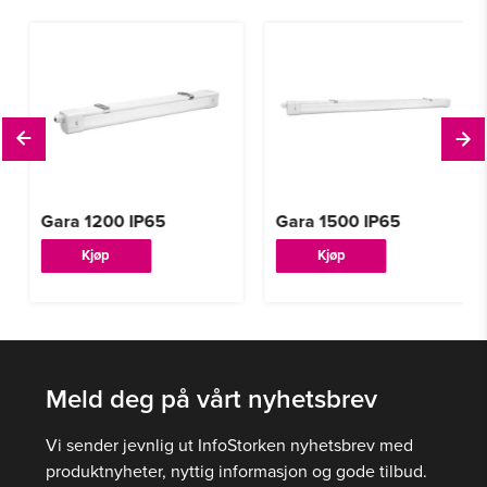
Gara 1200 IP65
Gara 1500 IP65
Dette
Dette
Kjøp
Kjøp
produktet
produktet
har
har
flere
flere
varianter.
varianter.
Alternativene
Alternativene
Meld deg på vårt nyhetsbrev
kan
kan
velges
velges
Vi sender jevnlig ut InfoStorken nyhetsbrev med
på
på
produktnyheter, nyttig informasjon og gode tilbud.