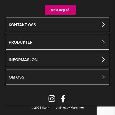
produktsiden
produktsiden
Meld deg på
KONTAKT OSS
PRODUKTER
INFORMASJON
OM OSS
© 2026 Stork Utviklet av
Maksimer