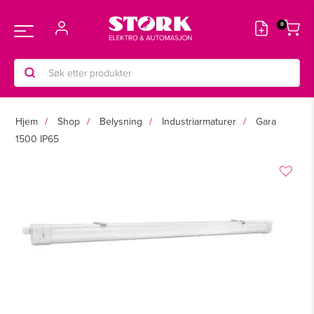
Hopp
rett
Main
til
innholdet
Products
Menu
search
Hjem
Shop
Belysning
Industriarmaturer
Gara
1500 IP65