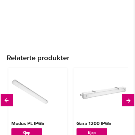
Relaterte produkter
Modus PL IP65
Gara 1200 IP65
Dette
Dette
Kjøp
Kjøp