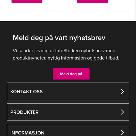
produktet
produktet
har
har
flere
flere
varianter.
varianter.
Alternativene
Alternativene
Meld deg på vårt nyhetsbrev
kan
kan
velges
velges
Vi sender jevnlig ut InfoStorken nyhetsbrev med
på
på
produktnyheter, nyttig informasjon og gode tilbud.
produktsiden
produktsiden
Meld deg på
KONTAKT OSS
PRODUKTER
INFORMASJON