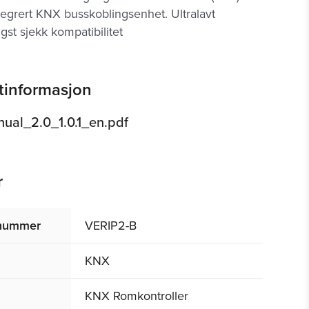
tegrert KNX busskoblingsenhet. Ultralavt
igst sjekk kompatibilitet
tinformasjon
al_2.0_1.0.1_en.pdf
r
tnummer
VERIP2-B
KNX
KNX Romkontroller