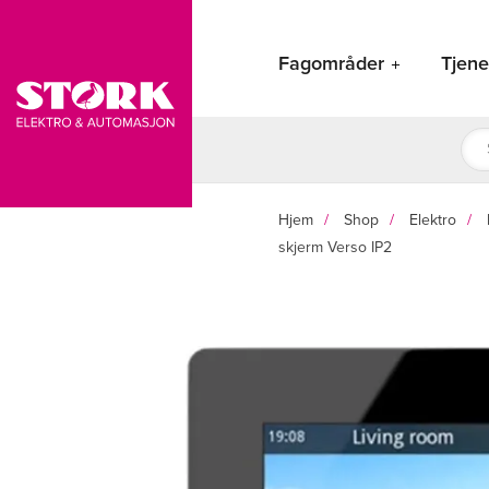
Hopp
rett
Fagområder
Tjene
til
innholdet
Pro
sea
Hjem
Shop
Elektro
skjerm Verso IP2