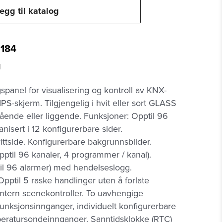
egg til katalog
1184
l
gspanel for visualisering og kontroll av KNX-
IPS-skjerm. Tilgjengelig i hvit eller sort GLASS
tående eller liggende. Funksjoner: Opptil 96
anisert i 12 konfigurerbare sider.
ittside. Konfigurerbare bakgrunnsbilder.
pptil 96 kanaler, 4 programmer / kanal).
il 96 alarmer) med hendelseslogg.
pptil 5 raske handlinger uten å forlate
ntern scenekontroller. To uavhengige
ifunksjonsinnganger, individuelt konfigurerbare
eratursondeinnganger. Sanntidsklokke (RTC)