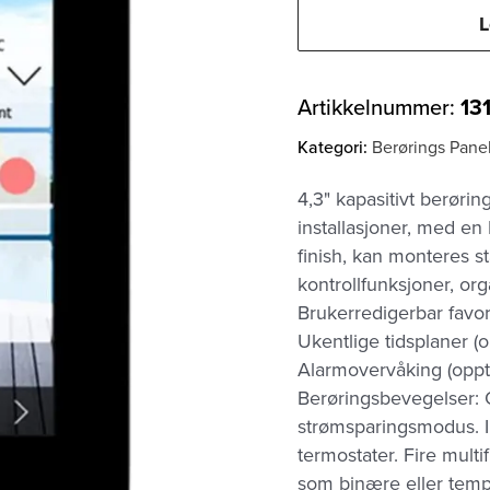
L
Artikkelnummer:
13
Kategori:
Berørings Pane
4,3" kapasitivt berørin
installasjoner, med en 
finish, kan monteres s
kontrollfunksjoner, org
Brukerredigerbar favor
Ukentlige tidsplaner (o
Alarmovervåking (oppt
Berøringsbevegelser: O
strømsparingsmodus. I
termostater. Fire mult
som binære eller temp