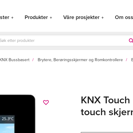
ster
Produkter
Våre prosjekter
Om os
ducts
rch
KNX Bussbasert
Brytere, Berøringsskjermer og Romkontrollere
KNX Touch r
touch skjer