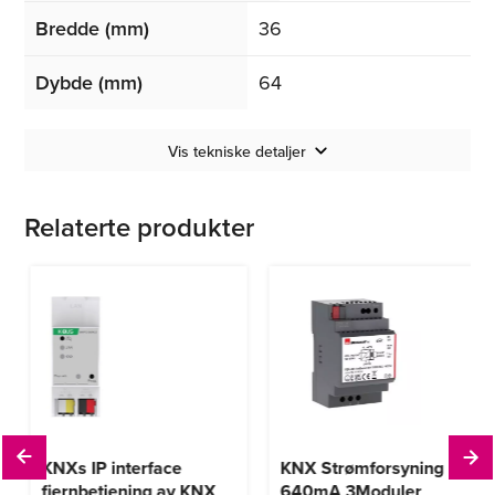
Bredde (mm)
36
Dybde (mm)
64
Vis tekniske detaljer
Relaterte produkter
KNXs IP interface
KNX Strømforsyning
fjernbetjening av KNX
640mA 3Moduler