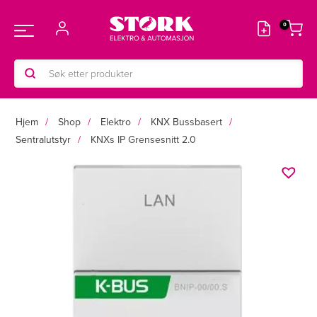
Hopp
rett
Main
til
innholdet
Products
Menu
search
Hjem
Shop
Elektro
KNX Bussbasert
Sentralutstyr
KNXs IP Grensesnitt 2.0