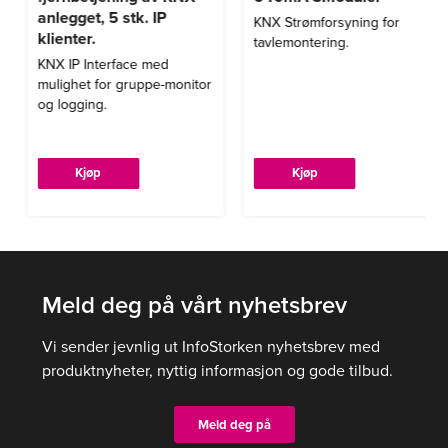
anlegget, 5 stk. IP
KNX Strømforsyning for
klienter.
tavlemontering.
KNX IP Interface med
mulighet for gruppe-monitor
og logging.
Kjøp
Kjøp
Meld deg på vårt nyhetsbrev
Vi sender jevnlig ut InfoStorken nyhetsbrev med
produktnyheter, nyttig informasjon og gode tilbud.
Meld deg på