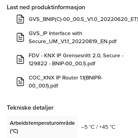
Last ned produktinformasjon
GVS_BNIP(C)-00_00.S_V1.0_20220620_ET
GVS_IP Interface with
Secure_UM_V1.1_20220819_EN.pdf
FDV - KNX IP Grensesnitt 2.0, Secure -
129822 - BNIP-00_00.S.pdf
COC_KNX IP Router 1.1(BNIPR-
00_00.1).pdf
Tekniske detaljer
Arbeidstemperaturområde
–5 °C / +45 °C
(°C)