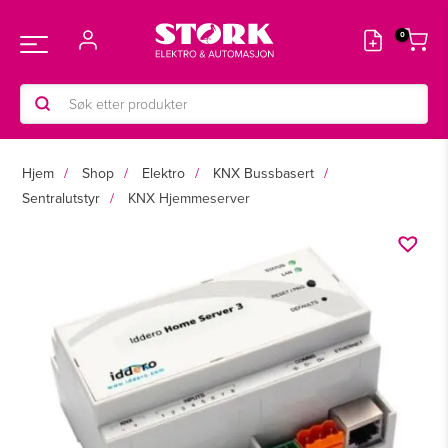
Hopp
rett
Main
til
innholdet
Products
Menu
search
Hjem
Shop
Elektro
KNX Bussbasert
Sentralutstyr
KNX Hjemmeserver