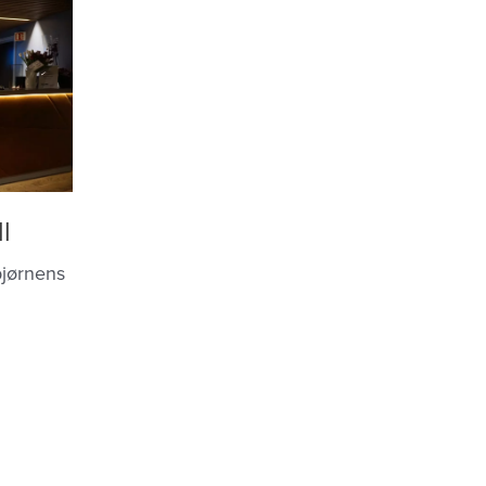
l
bjørnens