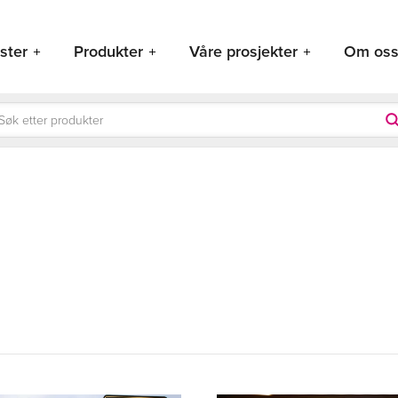
ster
Produkter
Våre prosjekter
Om os
ducts
rch