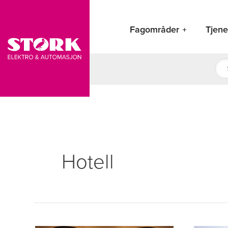
Hopp
rett
Fagområder
Tjene
til
innholdet
Pro
sea
Hotell