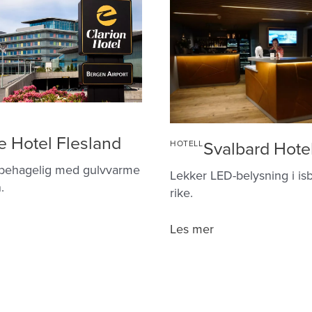
e Hotel Flesland
Svalbard Hotel
HOTELL
 behagelig med gulvvarme
Lekker LED-belysning i is
.
rike.
Svalbard
Les mer
Hotell