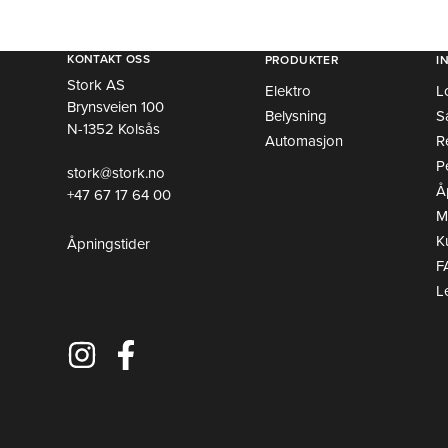
KONTAKT OSS
PRODUKTER
I
Stork AS
Elektro
L
Brynsveien 100
Belysning
S
N-1352 Kolsås
Automasjon
R
P
stork@stork.no
Å
+47 67 17 64 00
Mi
K
Åpningstider
F
L