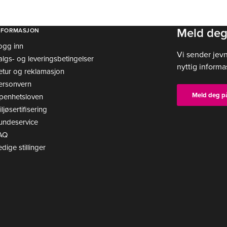
Meld deg
NFORMASJON
ogg inn
Vi sender jev
algs- og leveringsbetingelser
nyttig informa
etur og reklamasjon
ersonvern
Meld deg p
penhetsloven
ljøsertifisering
undeservice
AQ
edige stillinger