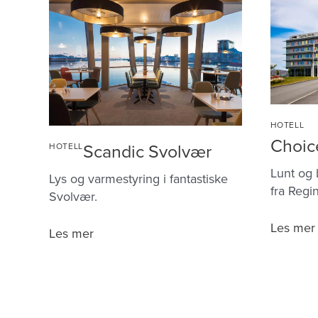
HOTELL
Choic
Scandic Svolvær
HOTELL
Lunt og
Lys og varmestyring i fantastiske
fra Regin
Svolvær.
Choice
Les mer
Scandic
Les mer
Hotel
Svolvær
Flesland