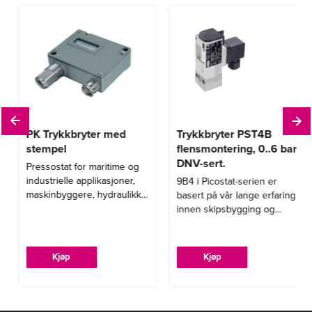
PK Trykkbryter med
Trykkbryter PST4B
stempel
flensmontering, 0..6 bar,
DNV-sert.
Pressostat for maritime og
industrielle applikasjoner,
9B4 i Picostat-serien er
maskinbyggere, hydraulikk.
basert på vår lange erfaring
Skipsgodkjent
innen skipsbygging og
jernbanesektoren. Denne
ytterligere forbedrede
versjonen tilbyr høy
Dette
Kjøp
Kjøp
vibrasjonsmotstand i et
produktet
kompakt hus og er egnet
har
for et bredt
temperaturområde.
flere