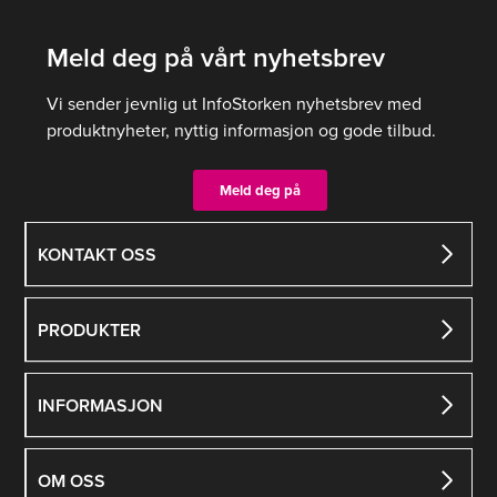
varianter.
Meld deg på vårt nyhetsbrev
Alternativene
kan
Vi sender jevnlig ut InfoStorken nyhetsbrev med
velges
produktnyheter, nyttig informasjon og gode tilbud.
på
produktsiden
Meld deg på
KONTAKT OSS
PRODUKTER
INFORMASJON
OM OSS