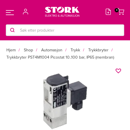
Hopp
rett
Main
til
innholdet
Products
Menu
search
Hjem
Shop
Automasjon
Trykk
Trykkbryter
Trykkbryter PST4M1004 Picostat 10..100 bar, IP65 (membran)