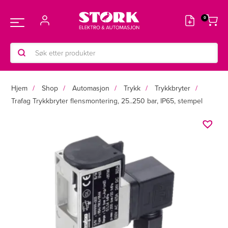
Hopp
rett
Main
til
innholdet
Products
Menu
search
Hjem
Shop
Automasjon
Trykk
Trykkbryter
Trafag Trykkbryter flensmontering, 25..250 bar, IP65, stempel