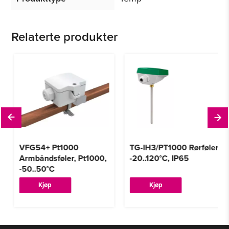
Relaterte produkter
VFG54+ Pt1000
TG-IH3/PT1000 Rørføler
Armbåndsføler, Pt1000,
-20..120°C, IP65
-50..50°C
Dette
Kjøp
Kjøp
produktet
har
flere