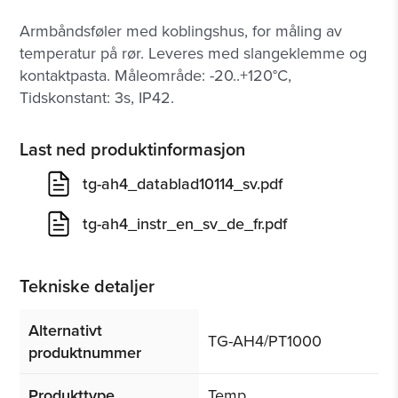
Armbåndsføler med koblingshus, for måling av
temperatur på rør. Leveres med slangeklemme og
kontaktpasta. Måleområde: -20..+120°C,
Tidskonstant: 3s, IP42.
Last ned produktinformasjon
tg-ah4_datablad10114_sv.pdf
tg-ah4_instr_en_sv_de_fr.pdf
Tekniske detaljer
Alternativt
TG-AH4/PT1000
produktnummer
Produkttype
Temp