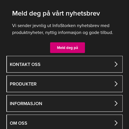
varianter.
Alternativene
Meld deg på vårt nyhetsbrev
kan
velges
Vi sender jevnlig ut InfoStorken nyhetsbrev med
på
produktnyheter, nyttig informasjon og gode tilbud.
produktsiden
Meld deg på
KONTAKT OSS
PRODUKTER
INFORMASJON
OM OSS