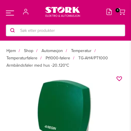
Hopp
rett
Main
til
innholdet
Products
Menu
search
Hjem
Shop
Automasjon
Temperatur
Temperaturfølere
Pt1000-følere
TG-AH4/PT1000
Armbåndsføler med hus -20..120°C