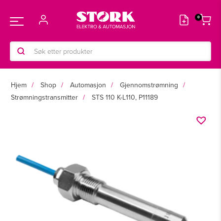
Hopp
rett
Main
til
innholdet
Products
Menu
search
Hjem
Shop
Automasjon
Gjennomstrømning
Strømningstransmitter
STS 110 K-L110, P11189