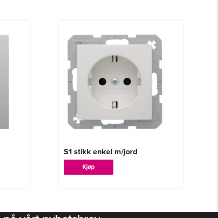
S1 stikk enkel m/jord
Dette
Kjøp
produktet
har
flere
varianter.