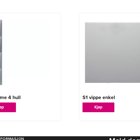
me 4 hull
S1 vippe enkel
Dette
jøp
Kjøp
tet
produktet
har
flere
er.
varianter.
NFORMASJON