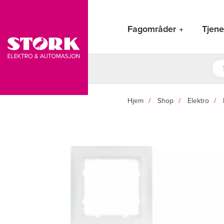
Hopp
rett
Fagområder
Tjene
til
innholdet
Pro
sea
Hjem
Shop
Elektro