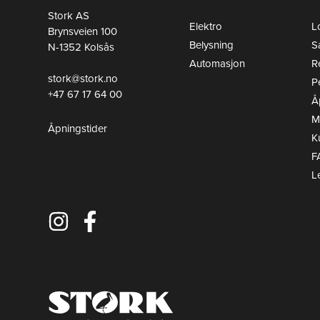
Alternativene
Altern
Stork AS
Elektro
L
Brynsveien 100
kan
kan
Belysning
S
N-1352 Kolsås
velges
velges
Automasjon
R
på
på
stork@stork.no
P
produktsiden
produk
+47 67 17 64 00
Å
Mi
Åpningstider
K
F
L