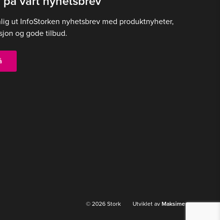
 på vårt nyhetsbrev
Alternativene
nlig ut InfoStorken nyhetsbrev med produktnyheter,
kan
sjon og gode tilbud.
velges
på
produktsiden
å
© 2026 Stork Utviklet av
Maksimer