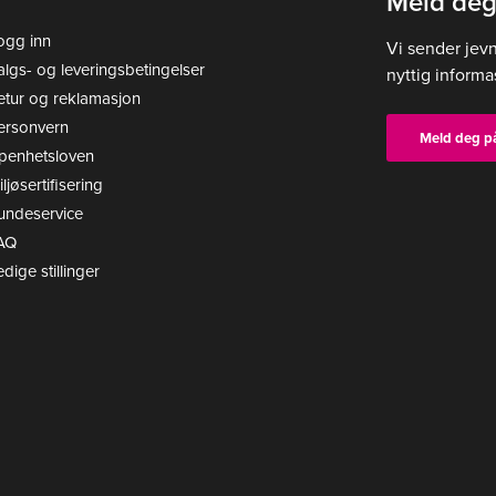
Meld deg
ativene
Alternativene
ogg inn
Vi sender jev
kan
algs- og leveringsbetingelser
nyttig informa
velges
etur og reklamasjon
på
ersonvern
tsiden
produktsiden
Meld deg p
penhetsloven
ljøsertifisering
undeservice
AQ
edige stillinger