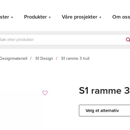
ster
Produkter
Våre prosjekter
Om os
ducts
rch
Designmateriell
S1 Design
S1 ramme 3 hull
S1 ramme 3 