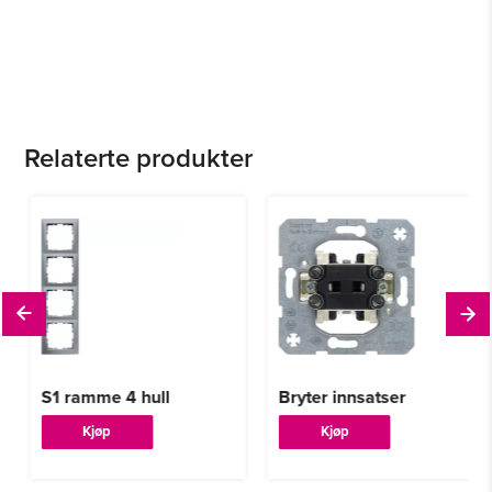
Relaterte produkter
S1 ramme 4 hull
Bryter innsatser
Dette
Dette
Kjøp
Kjøp
produktet
produktet
har
har