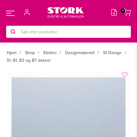
Hopp
rett
Main
til
innholdet
Products
Menu
search
Hjem
Shop
Elektro
Designmateriell
S1 Design
S1, B1, B3 og B7 deksel