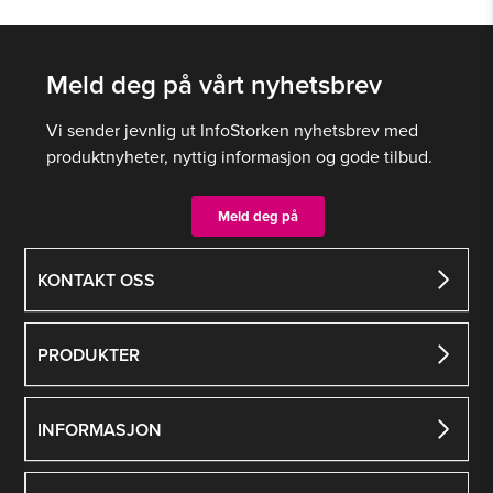
flere
flere
varianter.
varianter.
Meld deg på vårt nyhetsbrev
Alternativene
Alternativene
kan
kan
Vi sender jevnlig ut InfoStorken nyhetsbrev med
velges
velges
produktnyheter, nyttig informasjon og gode tilbud.
på
på
produktsiden
produktsiden
Meld deg på
KONTAKT OSS
PRODUKTER
INFORMASJON