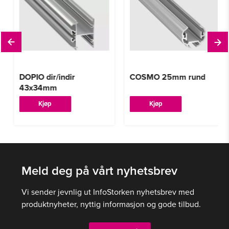
DOPIO dir/indir
COSMO 25mm rund
43x34mm
Dette
Dette
Kjøp
Kjøp
produktet
produktet
har
har
flere
flere
varianter.
varianter.
Meld deg på vårt nyhetsbrev
Alternativene
Alternativene
kan
kan
Vi sender jevnlig ut InfoStorken nyhetsbrev med
velges
velges
produktnyheter, nyttig informasjon og gode tilbud.
på
på
produktsiden
produktsiden