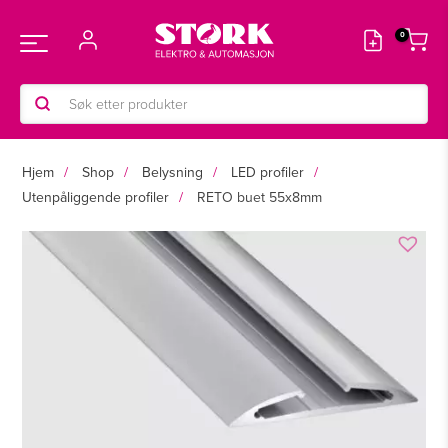
Hopp
rett
Main
til
innholdet
Products
Menu
search
Hjem
Shop
Belysning
LED profiler
Utenpåliggende profiler
RETO buet 55x8mm