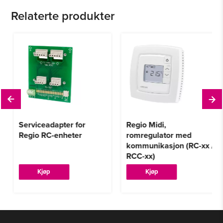
Relaterte produkter
Serviceadapter for
Regio Midi,
Regio RC-enheter
romregulator med
kommunikasjon (RC-xx /
RCC-xx)
Dette
Kjøp
Kjøp
produktet
har
flere
varianter.