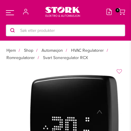
Hopp
rett
Main
til
innholdet
Products
Menu
search
Hjem
Shop
Automasjon
HVAC Regulatorer
Romregulatorer
Svart Soneregulator RCX