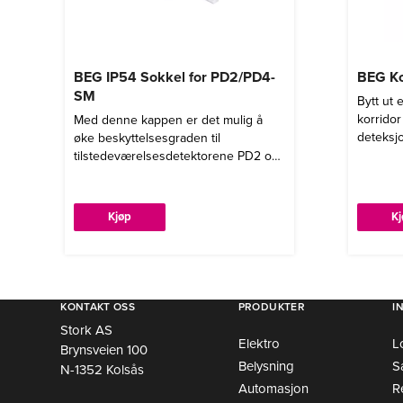
BEG IP54 Sokkel for PD2/PD4-
BEG Ko
SM
Bytt ut 
korridor
Med denne kappen er det mulig å
deteksjo
øke beskyttelsesgraden til
tilstedeværelsesdetektorene PD2 og
PD4 fra IP20 til IP54.
Kjøp
K
KONTAKT OSS
PRODUKTER
I
Stork AS
Elektro
L
Brynsveien 100
Belysning
S
N-1352 Kolsås
Automasjon
R