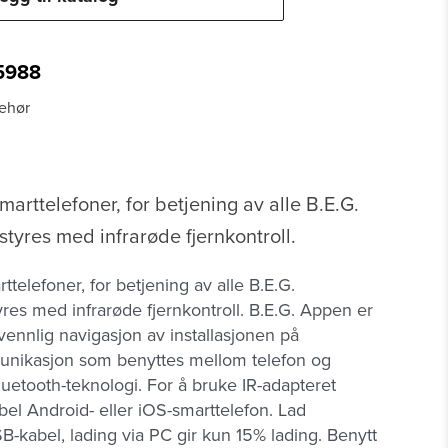
5988
behør
marttelefoner, for betjening av alle B.E.G.
tyres med infrarøde fjernkontroll.
ttelefoner, for betjening av alle B.E.G.
res med infrarøde fjernkontroll. B.E.G. Appen er
rvennlig navigasjon av installasjonen på
unikasjon som benyttes mellom telefon og
luetooth-teknologi. For å bruke IR-adapteret
el Android- eller iOS-smarttelefon. Lad
B-kabel, lading via PC gir kun 15% lading. Benytt