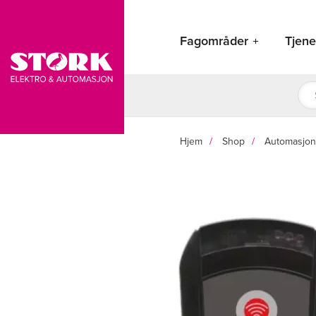
Hopp
rett
Fagområder
Tjene
til
innholdet
Pro
sea
Hjem
Shop
Automasjon