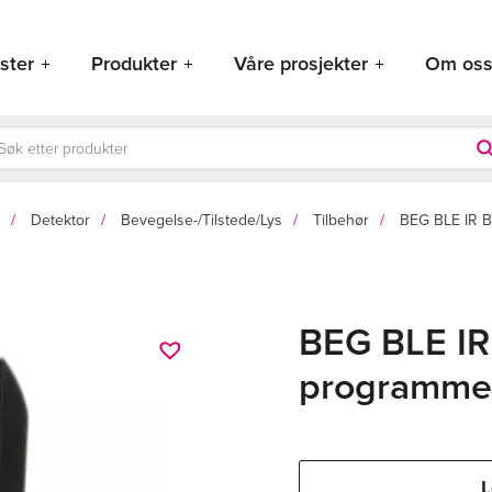
ster
Produkter
Våre prosjekter
Om os
ducts
rch
Detektor
Bevegelse-/Tilstede/Lys
Tilbehør
BEG BLE IR B
BEG BLE IR
programme
L