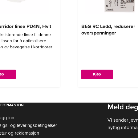
rridor linse PD4N, Hvit
BEG RC Ledd, reduserer
overspenninger
eksisterende linse til denne
 linsen for å optimalisere
n av bevegelse i korridorer
jøp
Kjøp
Meld deg
NFORMASJON
ogg inn
Vi sender jev
algs- og leveringsbetingelser
nyttig informa
etur og reklamasjon