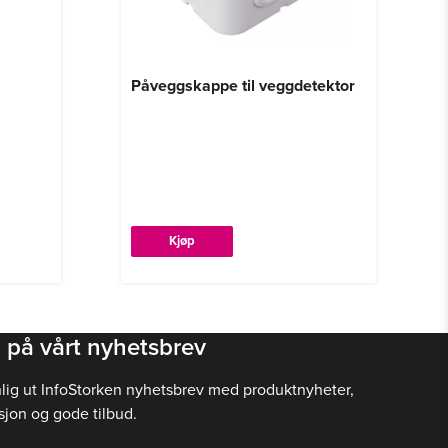
Påveggskappe til veggdetektor
Kjøp
 på vårt nyhetsbrev
nlig ut InfoStorken nyhetsbrev med produktnyheter,
sjon og gode tilbud.