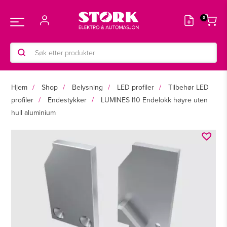
Hopp
rett
Main
til
innholdet
Products
Menu
search
Hjem
Shop
Belysning
LED profiler
Tilbehør LED
profiler
Endestykker
LUMINES I10 Endelokk høyre uten
hull aluminium