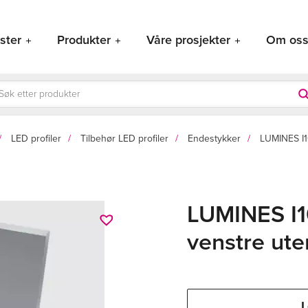
ster
Produkter
Våre prosjekter
Om os
ducts
rch
LED profiler
Tilbehør LED profiler
Endestykker
LUMINES I1
LUMINES I
venstre ute
L