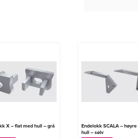
k X – flat med hull – grå
Endelokk SCALA – høyre
hull – sølv