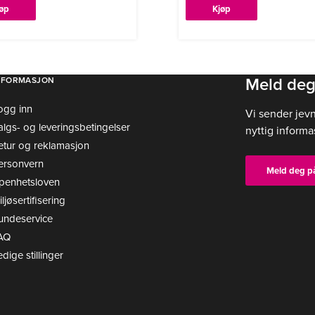
jøp
Kjøp
Meld deg
NFORMASJON
ogg inn
Vi sender jev
algs- og leveringsbetingelser
nyttig informa
etur og reklamasjon
ersonvern
Meld deg p
penhetsloven
ljøsertifisering
undeservice
AQ
edige stillinger