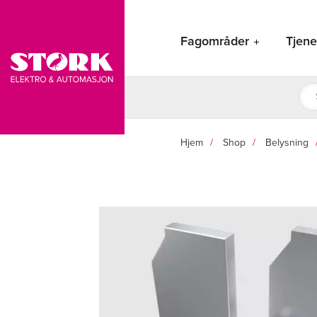
Hopp
rett
Fagområder
Tjene
til
innholdet
Pro
sea
Hjem
Shop
Belysning