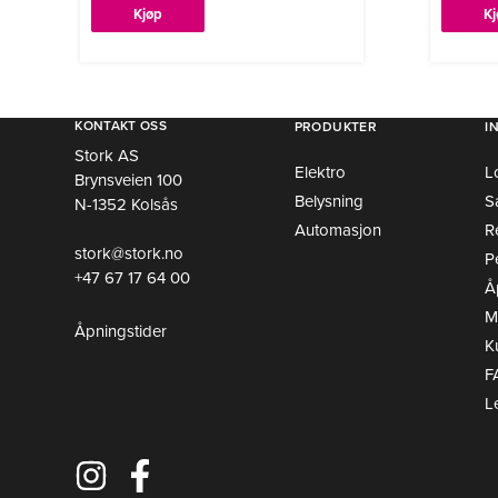
Kjøp
K
KONTAKT OSS
PRODUKTER
I
Stork AS
Elektro
L
Brynsveien 100
Belysning
S
N-1352 Kolsås
Automasjon
R
stork@stork.no
P
+47 67 17 64 00
Å
Mi
Åpningstider
K
F
L