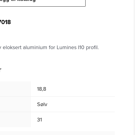
7018
v eloksert aluminium for Lumines I10 profil.
r
18,8
Sølv
31