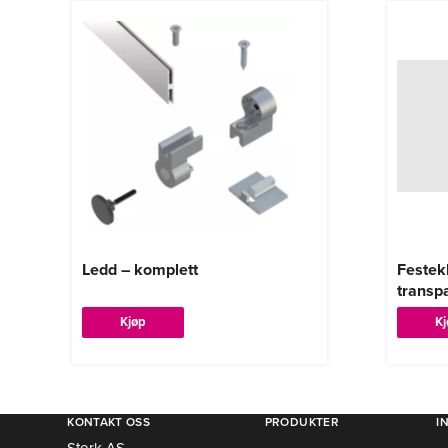
Ledd – komplett
Festek
transp
Kjøp
K
KONTAKT OSS
PRODUKTER
I