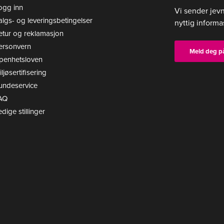
ogg inn
Vi sender jev
algs- og leveringsbetingelser
nyttig informa
etur og reklamasjon
ersonvern
Meld deg p
penhetsloven
ljøsertifisering
undeservice
AQ
edige stillinger