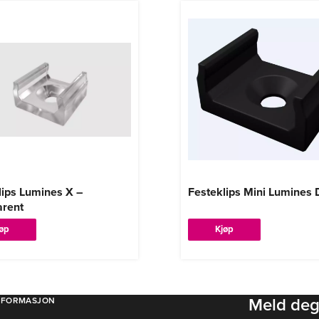
lips Lumines X –
Festeklips Mini Lumines D
arent
jøp
Kjøp
Meld deg
NFORMASJON