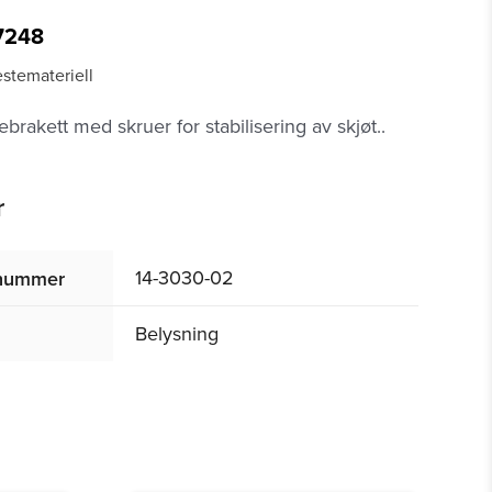
7248
estemateriell
tebrakett med skruer for stabilisering av skjøt..
r
14-3030-02
tnummer
Belysning