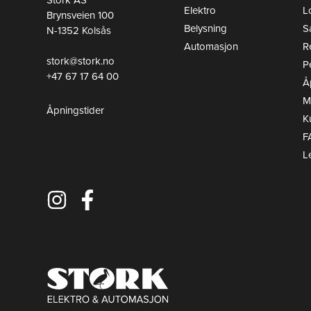
Stork AS
Elektro
L
Brynsveien 100
Belysning
S
N-1352 Kolsås
Automasjon
R
stork@stork.no
P
+47 67 17 64 00
Å
Mi
Åpningstider
K
F
L