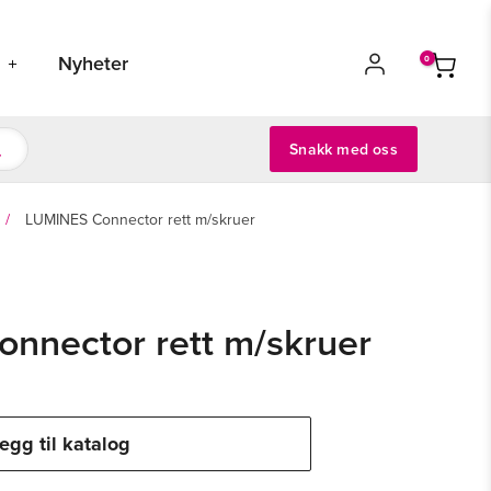
s
Nyheter
Snakk med oss
LUMINES Connector rett m/skruer
nnector rett m/skruer
egg til katalog