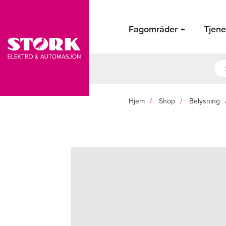
Hopp
rett
Fagområder
Tjene
til
innholdet
Pro
sea
Hjem
Shop
Belysning