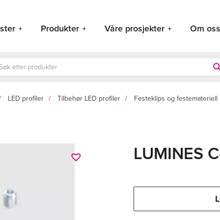
ster
Produkter
Våre prosjekter
Om os
ducts
rch
LED profiler
Tilbehør LED profiler
Festeklips og festemateriell
LUMINES Co
L