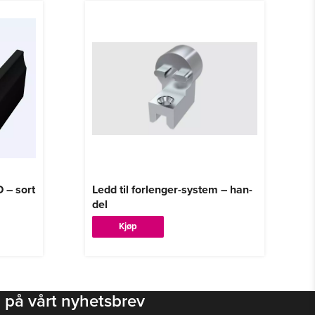
 – sort
Ledd til forlenger-system – han-
del
Kjøp
 på vårt nyhetsbrev