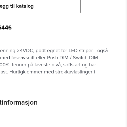
egg til katalog
6446
t
penning 24VDC, godt egnet for LED-striper - også
ed faseavsnitt eller Push DIM / Switch DIM.
%, tenner på laveste nivå, softstart og har
last. Hurtigklemmer med strekkavlastinger i
tinformasjon