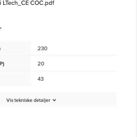
 LTech_CE COC.pdf
r
)
230
P)
20
43
Vis tekniske detaljer