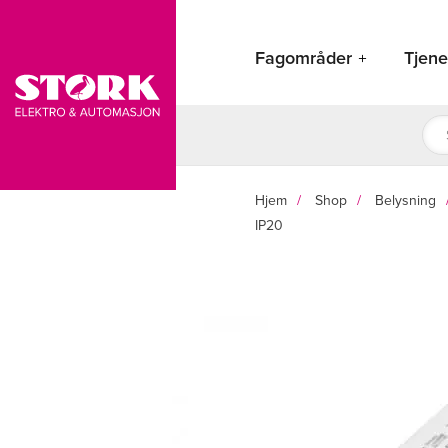
Hopp
rett
Fagområder
Tjene
til
innholdet
Pro
sea
Hjem
Shop
Belysning
IP20