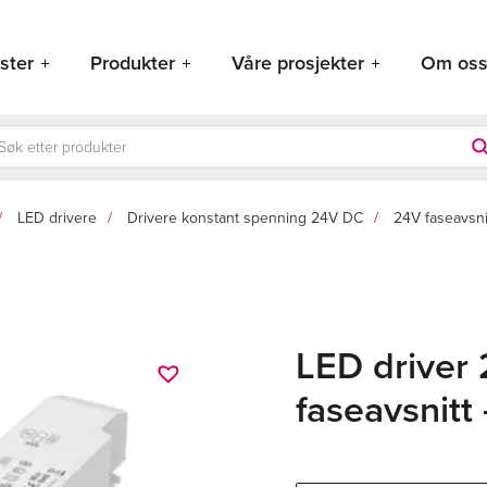
ster
Produkter
Våre prosjekter
Om os
ducts
rch
LED drivere
Drivere konstant spenning 24V DC
24V faseavsni
LED driver
faseavsnit