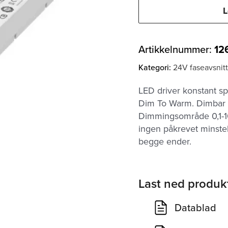
L
Artikkelnummer:
12
Kategori:
24V faseavsnit
LED driver konstant s
Dim To Warm. Dimbar m
Dimmingsområde 0,1-100
ingen påkrevet minste
begge ender.
Last ned produk
Datablad