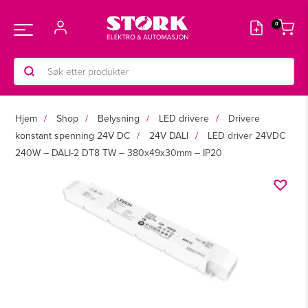
Hopp
rett
Main
til
innholdet
Products
Menu
search
Hjem
Shop
Belysning
LED drivere
Drivere
konstant spenning 24V DC
24V DALI
LED driver 24VDC
240W – DALI-2 DT8 TW – 380x49x30mm – IP20