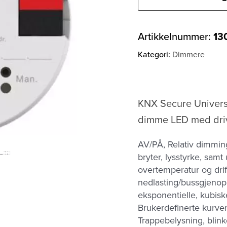
Artikkelnummer:
13
Kategori:
Dimmere
KNX Secure Univer
dimme LED med driv
AV/PÅ, Relativ dimmin
bryter, lysstyrke, samt
overtemperatur og drift
nedlasting/bussgjenopp
eksponentielle, kubiske
Brukerdefinerte kurve
Trappebelysning, blink