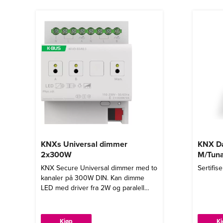
KNXs Universal dimmer
KNX Da
2x300W
M/Tuna
KNX Secure Universal dimmer med to
Sertifis
kanaler på 300W DIN. Kan dimme
LED med driver fra 2W og paralell
koble utgangene opptil 500W LED.
Kjøp
K