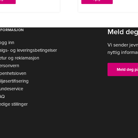
Meld deg
NFORMASJON
ogg inn
Vi sender jev
algs- og leveringsbetingelser
nyttig informa
etur og reklamasjon
ersonvern
Meld deg p
penhetsloven
ljøsertifisering
undeservice
AQ
edige stillinger