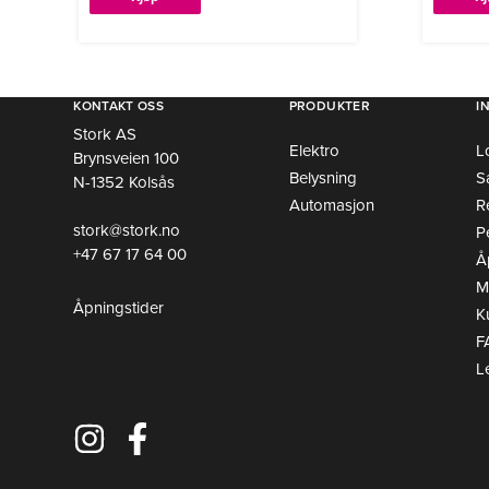
KONTAKT OSS
PRODUKTER
I
Stork AS
Elektro
L
Brynsveien 100
Belysning
S
N-1352 Kolsås
Automasjon
R
stork@stork.no
P
+47 67 17 64 00
Å
Mi
Åpningstider
K
F
L