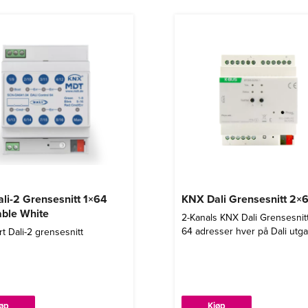
li-2 Grensesnitt 1×64
KNX Dali Grensesnitt 2×
ble White
2-Kanals KNX Dali Grensesni
64 adresser hver på Dali utg
ert Dali-2 grensesnitt
jøp
Kjøp