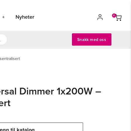
s
Nyheter
Snakk med oss
entralisert
rsal Dimmer 1x200W –
ert
egg til katalog