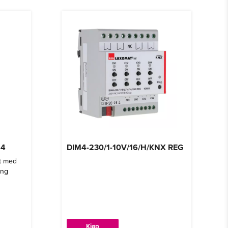
64
DIM4-230/1-10V/16/H/KNX REG
tt med
ang
Kjøp