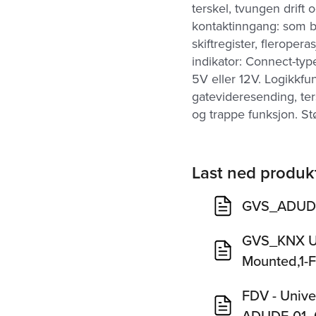
terskel, tvungen drift 
kontaktinngang: som b
skiftregister, fleroper
indikator: Connect-ty
5V eller 12V. Logikkf
gatevideresending, ter
og trappe funksjon. S
Last ned produk
GVS_ADUDF
GVS_KNX Un
Mounted,1-
FDV - Unive
ADUDF-01_0