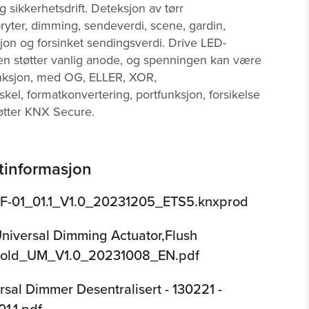
og sikkerhetsdrift. Deteksjon av tørr
ryter, dimming, sendeverdi, scene, gardin,
asjon og forsinket sendingsverdi. Drive LED-
pen støtter vanlig anode, og spenningen kan være
unksjon, med OG, ELLER, XOR,
skel, formatkonvertering, portfunksjon, forsikelse
tøtter KNX Secure.
tinformasjon
-01_01.1_V1.0_20231205_ETS5.knxprod
iversal Dimming Actuator,Flush
Fold_UM_V1.0_20231008_EN.pdf
rsal Dimmer Desentralisert - 130221 -
1.1.pdf