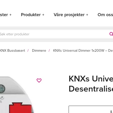
ster
Produkter
Våre prosjekter
Om os
ducts
rch
KNX Bussbasert
Dimmere
KNXs Universal Dimmer 1x200W – Des
KNXs Unive
Desentralis
L