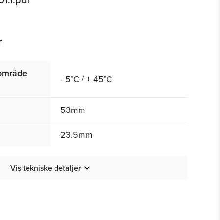
r
rområde
- 5°C / + 45°C
53mm
23.5mm
Vis tekniske detaljer