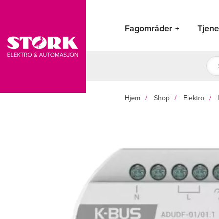
Hopp
rett
Fagområder
Tjene
til
innholdet
Pro
sea
Hjem
Shop
Elektro