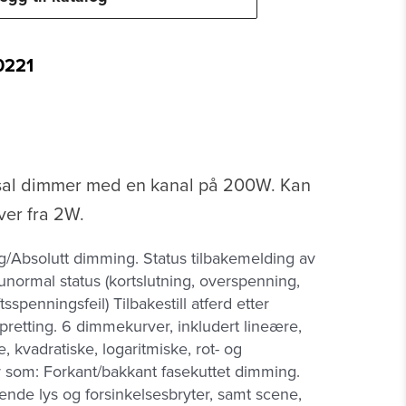
0221
sal dimmer med en kanal på 200W. Kan
er fra 2W.
g/Absolutt dimming. Status tilbakemelding av
 unormal status (kortslutning, overspenning,
sspenningsfeil) Tilbakestill atferd etter
retting. 6 dimmekurver, inkludert lineære,
, kvadratiske, logaritmiske, rot- og
r som: Forkant/bakkant fasekuttet dimming.
ende lys og forsinkelsesbryter, samt scene,