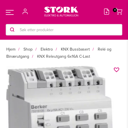
Hopp
rett
Main
til
innholdet
Products
Menu
search
Hjem
Shop
Elektro
KNX Bussbasert
Relé og
Binærutgang
KNX Releutgang 6x16A C-Last