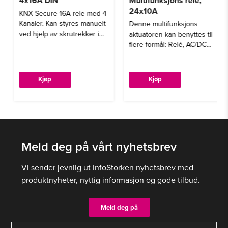
4x16A DIN
Multifunksjons rele,
24x10A
KNX Secure 16A rele med 4-
Kanaler. Kan styres manuelt
Denne multifunksjons
ved hjelp av skrutrekker i
aktuatoren kan benyttes til
front.
flere formål: Relé, AC/DC
persienne, viftestyring,
ventilstyring eller PWM
utgang til varme.
Kjøp
Kjøp
Meld deg på vårt nyhetsbrev
Vi sender jevnlig ut InfoStorken nyhetsbrev med
produktnyheter, nyttig informasjon og gode tilbud.
Meld deg på