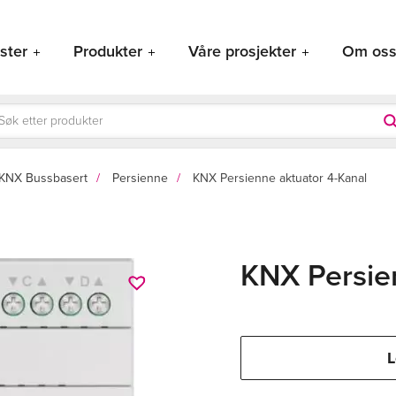
ster
Produkter
Våre prosjekter
Om os
ducts
rch
KNX Bussbasert
Persienne
KNX Persienne aktuator 4-Kanal
KNX Persie
L