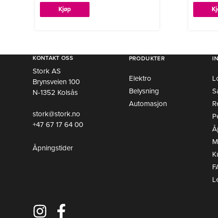
Kjøp
K
KONTAKT OSS
PRODUKTER
I
Stork AS
Elektro
L
Brynsveien 100
Belysning
S
N-1352 Kolsås
Automasjon
R
stork@stork.no
P
+47 67 17 64 00
Å
Mi
Åpningstider
K
F
L