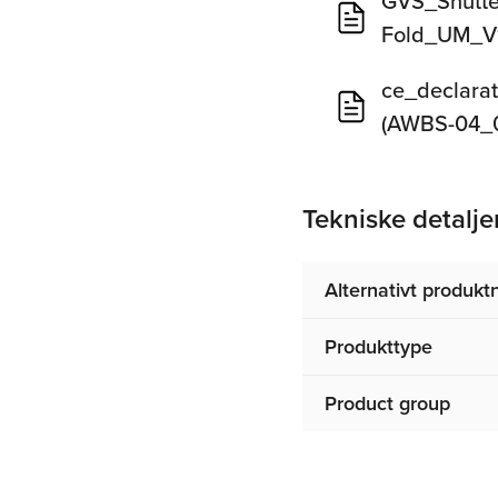
GVS_Shutter
Fold_UM_V
ce_declarat
(AWBS-04_0
Tekniske detalje
Alternativt produk
Produkttype
Product group