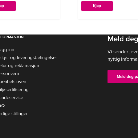
jøp
Kjøp
Meld deg
NFORMASJON
ogg inn
Vi sender jev
algs- og leveringsbetingelser
nyttig informa
etur og reklamasjon
ersonvern
Meld deg p
penhetsloven
ljøsertifisering
undeservice
AQ
edige stillinger