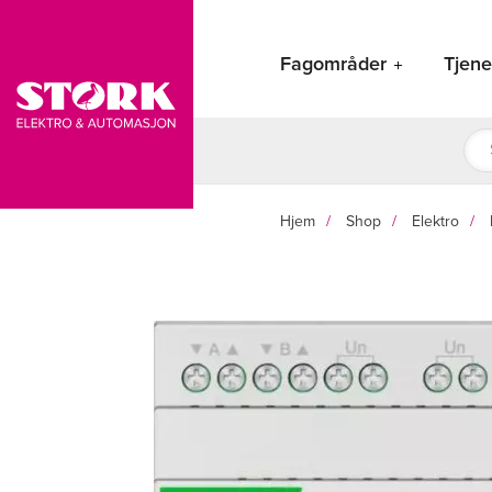
Hopp
rett
Fagområder
Tjene
til
innholdet
Pro
sea
Hjem
Shop
Elektro