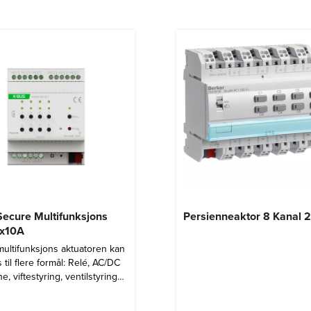
ecure Multifunksjons
Persienneaktor 8 Kanal 
8x10A
ultifunksjons aktuatoren kan
 til flere formål: Relé, AC/DC
e, viftestyring, ventilstyring
M utgang til varme.