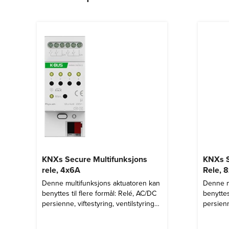
KNXs Secure Multifunksjons
KNXs S
rele, 4x6A
Rele, 
Denne multifunksjons aktuatoren kan
Denne m
benyttes til flere formål: Relé, AC/DC
benyttes
persienne, viftestyring, ventilstyring
persienn
eller PWM utgang til varme.
eller PW