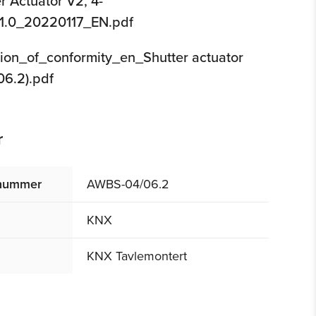
 Actuator V2, 4-
1.0_20220117_EN.pdf
ion_of_conformity_en_Shutter actuator
6.2).pdf
r
tnummer
AWBS-04/06.2
KNX
KNX Tavlemontert