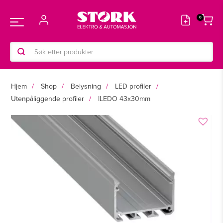
Hopp
rett
Main
til
innholdet
Products
Menu
search
Hjem
Shop
Belysning
LED profiler
Utenpåliggende profiler
ILEDO 43x30mm