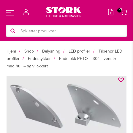
Hopp
rett
Main
til
innholdet
Products
Menu
search
Hjem
Shop
Belysning
LED profiler
Tilbehør LED
profiler
Endestykker
Endelokk RETO – 30° – venstre
med hull – sølv lakkert