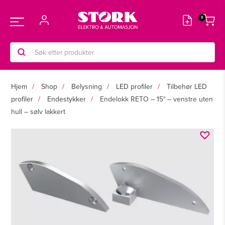
Hopp
rett
Main
til
innholdet
Products
Menu
search
Hjem
Shop
Belysning
LED profiler
Tilbehør LED
profiler
Endestykker
Endelokk RETO – 15° – venstre uten
hull – sølv lakkert