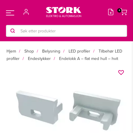
Hopp
rett
Main
til
innholdet
Products
Menu
search
Hjem
Shop
Belysning
LED profiler
Tilbehør LED
profiler
Endestykker
Endelokk A – flat med hull – hvit