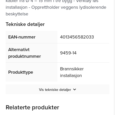
kabler fra Ø 4 – 15 mm i tre bygg - Verktøy løs
installasjon - Opprettholder veggens lydisolerende
beskyttelse
Tekniske detaljer
EAN-nummer
4013456582033
Alternativt
9459-14
produktnummer
Brannsikker
Produkttype
installasjon
Vis tekniske detaljer
Relaterte produkter