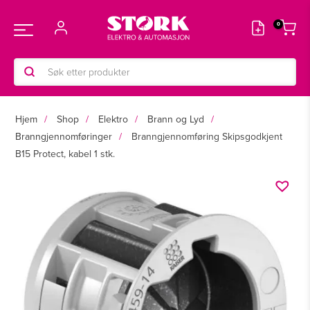
Hopp
rett
Main
til
innholdet
Products
Menu
search
Hjem
Shop
Elektro
Brann og Lyd
Branngjennomføringer
Branngjennomføring Skipsgodkjent
B15 Protect, kabel 1 stk.