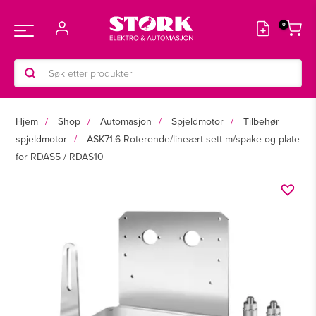
Hopp
rett
Main
til
innholdet
Products
Menu
search
Hjem
Shop
Automasjon
Spjeldmotor
Tilbehør
spjeldmotor
ASK71.6 Roterende/lineært sett m/spake og plate
for RDAS5 / RDAS10