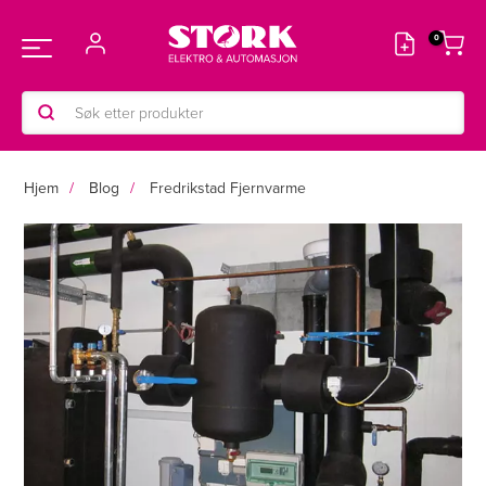
Hopp
rett
Main
til
innholdet
Products
Menu
search
Hjem
Blog
Fredrikstad Fjernvarme